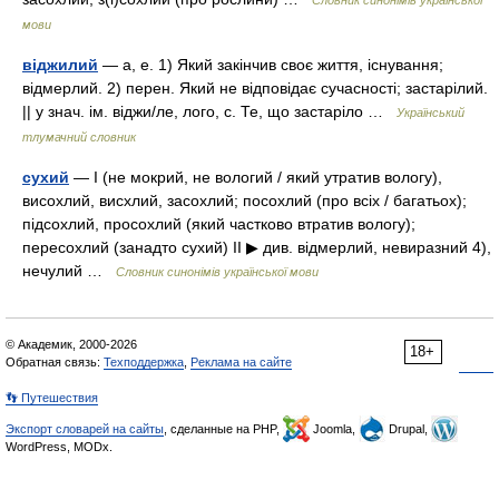
Словник синонімів української
мови
віджилий
— а, е. 1) Який закінчив своє життя, існування;
відмерлий. 2) перен. Який не відповідає сучасності; застарілий.
|| у знач. ім. віджи/ле, лого, с. Те, що застаріло …
Український
тлумачний словник
сухий
— I (не мокрий, не вологий / який утратив вологу),
висохлий, висхлий, засохлий; посохлий (про всіх / багатьох);
підсохлий, просохлий (який частково втратив вологу);
пересохлий (занадто сухий) II ▶ див. відмерлий, невиразний 4),
нечулий …
Словник синонімів української мови
© Академик, 2000-2026
18+
Обратная связь:
Техподдержка
,
Реклама на сайте
👣 Путешествия
Экспорт словарей на сайты
, сделанные на PHP,
Joomla,
Drupal,
WordPress, MODx.