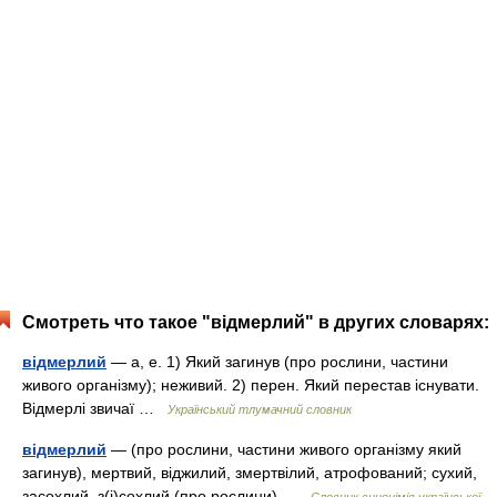
Смотреть что такое "відмерлий" в других словарях:
відмерлий
— а, е. 1) Який загинув (про рослини, частини
живого організму); неживий. 2) перен. Який перестав існувати.
Відмерлі звичаї …
Український тлумачний словник
відмерлий
— (про рослини, частини живого організму який
загинув), мертвий, віджилий, змертвілий, атрофований; сухий,
засохлий, з(і)сохлий (про рослини) …