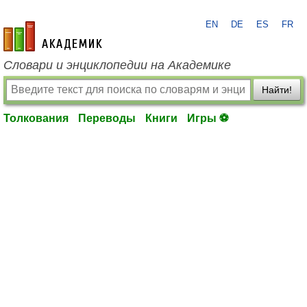
EN
DE
ES
FR
academic.ru
Словари и энциклопедии на Академике
Найти!
Толкования
Переводы
Книги
Игры ⚽